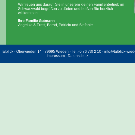
Wir freuen uns darauf, Sie in unserem kleinen Familienbetrieb im
Schwarzwald begrüßen zu dürfen und heißen Sie herzlich
willkommen.
Ihre Familie Gutmann
Angelika & Ernst, Bernd, Patricia und Stefanie
Talblick · Oberwieden 14 · 79695 Wieden · Tel. (0 76 73) 2 10 · info@talblick-wie
Impressum
·
Datenschutz